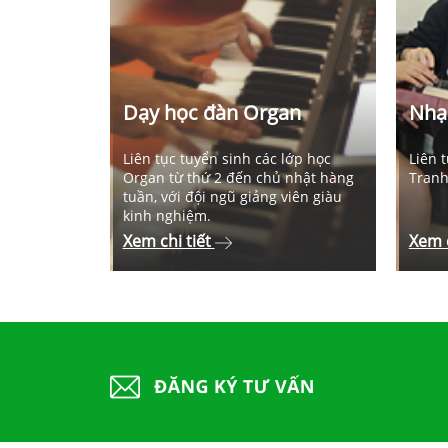
o
Dạy học đàn Organ
Nhạ
iàu kinh
Liên tục tuyển sinh các lớp học
Liên 
 âm nhạc
Organ từ thứ 2 đến chủ nhật hàng
Tranh,
 đại,
tuần, với đội ngũ giảng viên giàu
 phú.
kinh nghiệm.
Xem chi tiết
Xem c