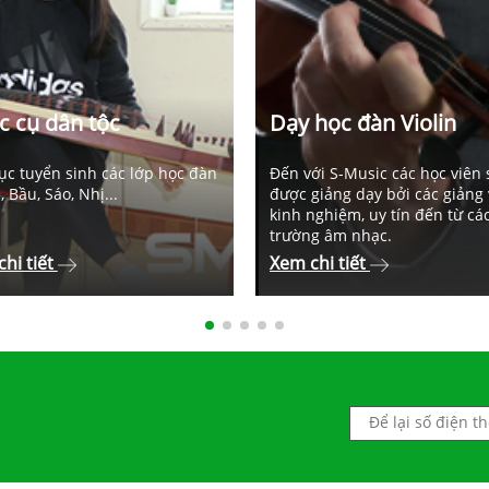
c cụ dân tộc
Dạy học đàn Violin
tục tuyển sinh các lớp học đàn
Đến với S-Music các học viên 
 Bầu, Sáo, Nhị...
được giảng dạy bởi các giảng 
kinh nghiệm, uy tín đến từ cá
trường âm nhạc.
hi tiết
Xem chi tiết