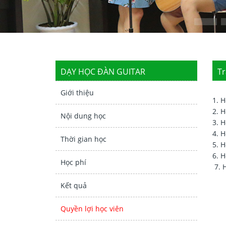
DẠY HỌC ĐÀN GUITAR
Tr
Giới thiệu
1. 
2. 
Nội dung học
3. 
4. 
Thời gian học
5. 
6. 
Học phí
7. 
Kết quả
Quyền lợi học viên