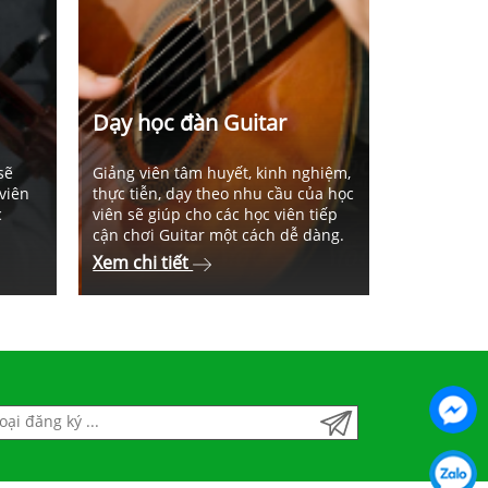
Dạy học đàn Guitar
Dạy học
sẽ
Giảng viên tâm huyết, kinh nghiệm,
Với đội ngũ
viên
thực tiễn, dạy theo nhu cầu của học
nghiệm đến
c
viên sẽ giúp cho các học viên tiếp
quốc gia, gi
cận chơi Guitar một cách dễ dàng.
phương ph
Xem chi tiết
Xem chi t