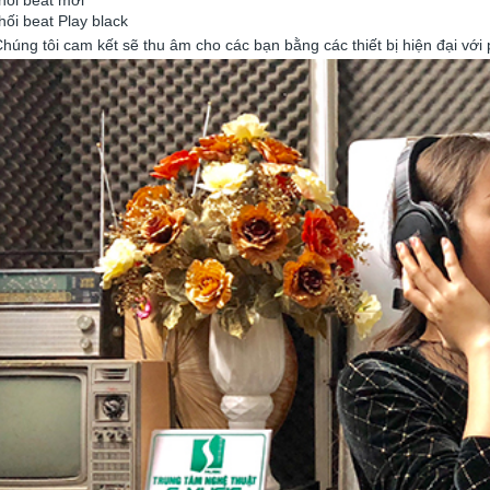
hối beat Play black
ng tôi cam kết sẽ thu âm cho các bạn bằng các thiết bị hiện đại với