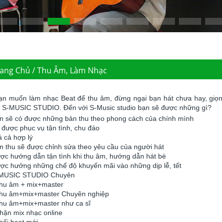
ang Chủ / Thu Âm, Làm Nhạc
 muốn làm nhạc Beat để thu âm, đừng ngại bạn hát chưa hay, giọng
... S-MUSIC STUDIO. Đến với S-Music studio bạn sẽ được những gì?
ạn sẽ có được những bản thu theo phong cách của chính mình
 được phục vụ tận tình, chu đáo
á cả hợp lý
n thu sẽ được chỉnh sửa theo yêu cầu của người hát
ược hướng dẫn tận tình khi thu âm, hướng dẫn hát bè
ợc hưởng những chế độ khuyến mãi vào những dịp lễ, tết
-MUSIC STUDIO Chuyên
Thu âm + mix+master
Thu âm+mix+master Chuyên nghiệp
Thu âm+mix+master như ca sĩ
hận mix nhạc online
hối beat mới