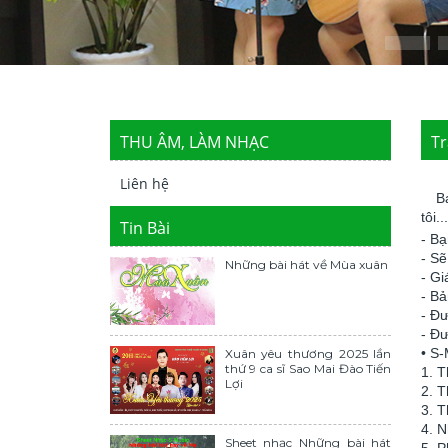
THU ÂM, LÀM NHẠC
Tr
Liên hệ
Bạn
tôi
Tin Bài
- B
- Sẽ
Những bài hát về Mùa xuân
- Gi
- Bả
- Đ
- Đư
• S
Xuân yêu thương 2025 lần
thứ 9 ca sĩ Sao Mai Đào Tiến
1. 
Lợi
2. 
3. 
4. N
Sheet nhạc Những bài hát
5. P