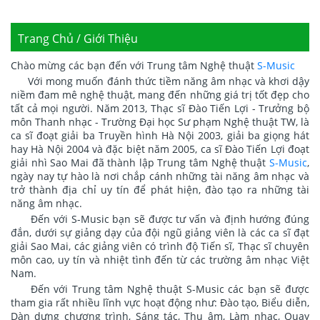
Trang Chủ / Giới Thiệu
Chào mừng các bạn đến với Trung tâm Nghệ thuật
S-Music
Với mong muốn đánh thức tiềm năng âm nhạc và khơi dậy
niềm đam mê nghệ thuật, mang đến những giá trị tốt đẹp cho
tất cả mọi người. Năm 2013, Thạc sĩ Đào Tiến Lợi - Trưởng bộ
môn Thanh nhạc - Trường Đại học Sư phạm Nghệ thuật TW, là
ca sĩ đoạt giải ba Truyền hình Hà Nội 2003, giải ba giọng hát
hay Hà Nội 2004 và đặc biệt năm 2005, ca sĩ Đào Tiến Lợi đoạt
giải nhì Sao Mai đã thành lập Trung tâm Nghệ thuật
S-Music
,
ngày nay tự hào là nơi chắp cánh những tài năng âm nhạc và
trở thành địa chỉ uy tín để phát hiện, đào tạo ra những tài
năng âm nhạc.
Đến với S-Music bạn sẽ được tư vấn và định hướng đúng
đắn, dưới sự giảng dạy của đội ngũ giảng viên là các ca sĩ đạt
giải Sao Mai, các giảng viên có trình độ Tiến sĩ, Thạc sĩ chuyên
môn cao, uy tín và nhiệt tình đến từ các trường âm nhạc Việt
Nam.
Đến với Trung tâm Nghệ thuật S-Music các bạn sẽ được
tham gia rất nhiều lĩnh vực hoạt động như: Đào tạo, Biểu diễn,
Dàn dựng chương trình, Sáng tác, Thu âm, Làm nhạc, Quay