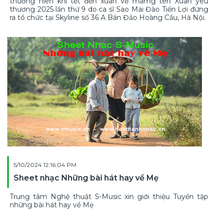
thường niên khi tết đến xuân về mamg tên Xuân yêu
thương 2025 lần thứ 9 do ca sĩ Sao Mai Đào Tiến Lợi đứng
ra tổ chức tại Skyline số 36 A Bán Đảo Hoàng Cầu, Hà Nội.
5/10/2024 12:16:04 PM
Sheet nhạc Những bài hát hay về Mẹ
Trung tâm Nghệ thuật S-Music xin giới thiệu Tuyển tập
những bài hát hay về Mẹ