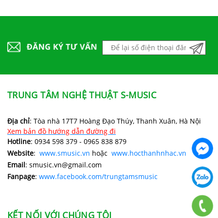
TRUNG TÂM NGHỆ THUẬT S-MUSIC
Địa chỉ
: Tòa nhà 17T7 Hoàng Đạo Thúy, Thanh Xuân, Hà Nội
Xem bản đồ hướng dẫn đường đi
Hotline
: 0934 598 379 - 0965 838 879
Website
:
www.smusic.vn
hoặc
www.hocthanhnhac.vn
Email
: smusic.vn@gmail.com
Fanpage
:
www.facebook.com/trungtamsmusic
KẾT NỐI VỚI CHÚNG TÔI