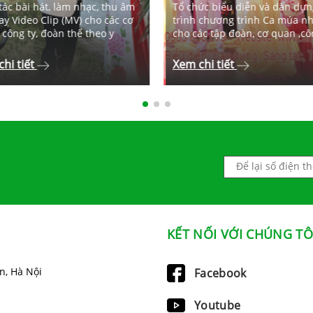
tác bài hát, làm nhạc, thu âm
Tổ chức biểu diễn và dàn dựn
ay Video Clip (MV) cho các cơ
trình chương trình Ca múa n
 công ty, đoàn thể theo y
cho các tập đoàn, cơ quan ,cô
hi tiết
Xem chi tiết
KẾT NỐI VỚI CHÚNG TÔ
n, Hà Nội
Facebook
Youtube