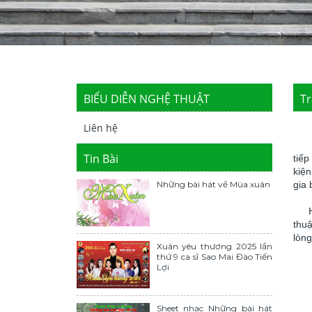
BIỂU DIỄN NGHỆ THUẬT
Tr
Liên hệ
Tin Bài
tiế
kiện
Những bài hát về Mùa xuân
gia 
Hãy
thu
lòng
Xuân yêu thương 2025 lần
thứ 9 ca sĩ Sao Mai Đào Tiến
Lợi
Sheet nhạc Những bài hát