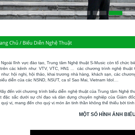
ang Chủ / Biểu Diễn Nghệ Thuật
Ngoài lĩnh vực đào tạo, Trung tâm Nghệ thuật S-Music còn tổ chức bi
p trên các kênh như: VTV, VTC, HN1 ... các chương trình nghệ thuật C
 như: hội nghị, hội thảo, khai trương nhà hàng, khách sạn, các chương
biểu diễn của các NSND, NSƯT, ca sĩ Sao Mai, Vietnam Idol....
 đến với chương trình biểu diễn nghệ thuật của Trung tâm Nghệ th
ật đặc sắc dưới sự chỉ đạo và dàn dựng chuyên nghiệp của Giám đốc 
 quý vị, mang đến cho quý vị món ăn tinh thần không thể thiếu bởi tín
MỘT SỐ HÌNH ẢNH BIỂ