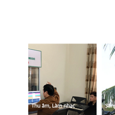
 trình
Thu âm, Làm nhạc
Sán