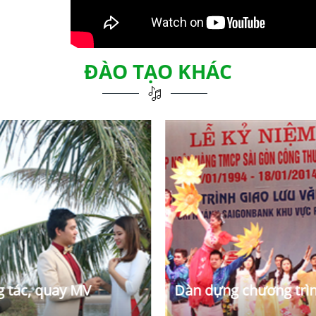
ĐÀO TẠO KHÁC
g tác, quay MV
Dàn dựng chương trì