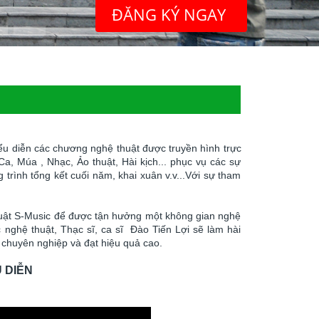
ĐĂNG KÝ NGAY
ểu diễn các chương nghệ thuật được truyền hình trực
a, Múa , Nhạc, Ảo thuật, Hài kịch... phục vụ các sự
 trình tổng kết cuối năm, khai xuân v.v...Với sự tham
uật S-Music để được tận hưởng một không gian nghệ
nghệ thuật, Thạc sĩ, ca sĩ Đào Tiến Lợi sẽ làm hài
h chuyên nghiệp và đạt hiệu quả cao.
U DIỄN