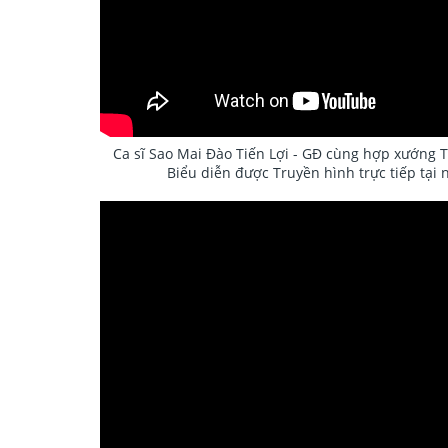
Ca sĩ Sao Mai Đào Tiến Lợi - GĐ cùng hợp xướng 
Biểu diễn được Truyền hình trực tiếp tại 